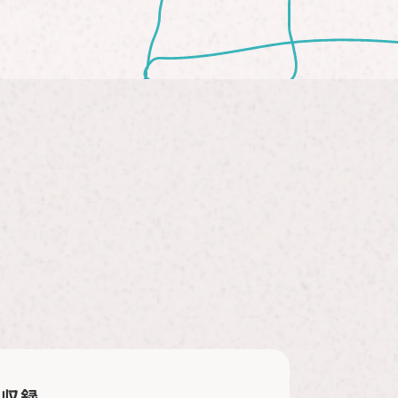
。
ル収録